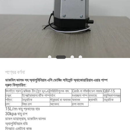
পণ্যের বর্ণনা
ডাকবিল ভালভ সহ অ্যালুমিনিয়াম এসি ডোজিং সাইলেন্ট অ্যাকোয়ারিয়াম এয়ার পাম্প
দ্রুত বিস্তারিত:
উৎপত্তি স্থল:
ঝেজিয়াং চীন (মূল ভূখণ্ড)
পরিচিতিমুলক নাম:
Cinh বা ফাঁকা
মডেল নম্বার:
QBF-15
তত্ত্ব:
ইলেক্ট্রোম্যাগনেটিক পাম্প
গঠন:
মধ্যচ্ছদা পাম্প
ব্যবহার:
বায়ুনিষ্কাশনযন্ত্র
শক্তি:
বৈদ্যুতিক
স্ট্যান্ডার্ড বা অমানক:
অমানক
জ্বালানি:
বৈদ্যুতিক
চাপ:
নিম্ন চাপ
আবেদন:
চাপা বাতাস
15L/m বায়ু প্রবাহের হার
30kpa বায়ু চাপ
ডাবল ডায়াফ্রাম, ডাকবিল ভালভ
অ্যালুমিনিয়াম বডি
দিনরাত একটানা কাজ