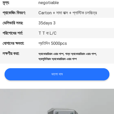
মূল্য:
negotiable
নিয়ন্ত্রণ
প্যাকেজিং বিবরণ:
Carton + সাদা বাক্স + প্লাস্টিক চলচ্চিত্র
যোগাযোগ
ডেলিভারি সময়:
35days 3
করুন
পরিশোধের শর্ত:
T T বা L/C
যোগানের ক্ষমতা:
প্রতিদিন 5000pcs
খবর
লক্ষণীয় করা:
,
,
অ্যাকোয়ারিয়াম এয়ার পাম্প
শান্ত অ্যাকোয়ারিয়াম এয়ার পাম্প
অ্যালুমিনিয়াম অ্যাকোয়ারিয়াম এয়ার পাম্প
সাইট
ম্যাপ
ভালো দাম
PRIVACY
POLICY