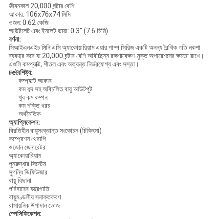
জীবনকাল 20,000 ঘন্টার বেশি
আকার: 106x76x74 মিমি
ওজন: 0.62 কেজি
আউটলেট এবং ইনলেট ডায়া: 0.3" (7.6 মিমি)
বর্ণনা:
সিআইএনএইচ মিনি এসি অ্যাকোয়ারিয়াম এয়ার পাম্প সিরিজ একটি অনন্য রৈখিক গতি নকশা
ব্যবহার করে যা 20,000 ঘন্টার বেশি অবিচ্ছিন্ন রক্ষণাবেক্ষণ-মুক্ত অপারেশনের ক্ষমতা রাখে।
এগুলি কমপ্যাক্ট, শীতল এবং অত্যন্ত নির্ভরযোগ্য এবং সস্তা।
চ
e
বৈশিষ্ট্য:
কম্প্যাক্ট আকার
কম শব্দ সহ অবিচলিত বায়ু আউটপুট
খুব কম কম্পন
কম শক্তি খরচ
অর্থনৈতিক
অ্যাপ্লিকেশন:
বিরতিহীন বায়ুসংক্রান্ত সংকোচন (চিকিৎসা)
কম্প্রেশন থেরাপি
ওজোন জেনারেটর
অ্যাকোয়ারিয়াম
পুনরুদ্ধার সিস্টেম
সুগন্ধি ডিফিউজার
বায়ু বিছানা
পরিবারের যন্ত্রপাতি
বায়ুমণ্ডলীয় সনাক্তকরণ
রাসায়নিক উপাদান ডোজ
স্পেসিফিকেশন: