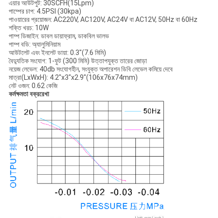
এয়ার আউটপুট: 30SCFH(15Lpm)
পাম্পের চাপ: 4.5PSI (30kpa)
পাওয়ারের প্রয়োজন: AC220V, AC120V, AC24V বা AC12V, 50Hz বা 60Hz
শক্তি খরচ: 10W
পাম্প ডিজাইন: ডাবল ডায়াফ্রাম, ডাকবিল ভালভ
পাম্প বডি: অ্যালুমিনিয়াম
আউটলেট এবং ইনলেট ডায়া: 0.3"(7.6 মিমি)
বৈদ্যুতিক সংযোগ: 1-ফুট (300 মিমি) উত্তাপযুক্ত তারের জোড়া
নয়েজ লেভেল: 40db সংযোগহীন, সংযুক্ত অপারেশন ডিবি লেভেল কমিয়ে দেবে
মাত্রা(LxWxH): 4.2"x3"x2.9"(106x76x74mm)
নেট ওজন: 0.62 কেজি
কর্মক্ষমতা বক্ররেখা