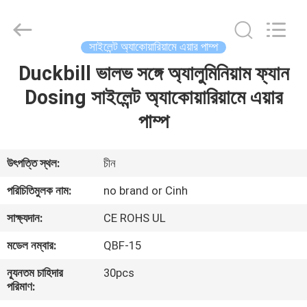
2026
Cinh
group
co.,limited.
All
সাইলেন্ট অ্যাকোয়ারিয়ামে এয়ার পাম্প
Rights
Reserved.
Duckbill ভালভ সঙ্গে অ্যালুমিনিয়াম ফ্যান
বাড়ি
Dosing সাইলেন্ট অ্যাকোয়ারিয়ামে এয়ার
পণ্য
পাম্প
আমাদের
উৎপত্তি স্থল:
চীন
সম্পর্কে
পরিচিতিমুলক নাম:
no brand or Cinh
সাক্ষ্যদান:
CE ROHS UL
কারখানা
মডেল নম্বার:
QBF-15
ভ্রমণ
ন্যূনতম চাহিদার
30pcs
পরিমাণ:
মান