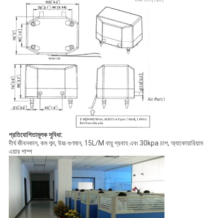
প্রতিযোগিতামূলক সুবিধা:
দীর্ঘ জীবনকাল, কম শব্দ, উচ্চ গুণমান, 15L/M বায়ু প্রবাহ এবং 30kpa চাপ, অ্যাকোয়ারিয়াম
এয়ার পাম্প