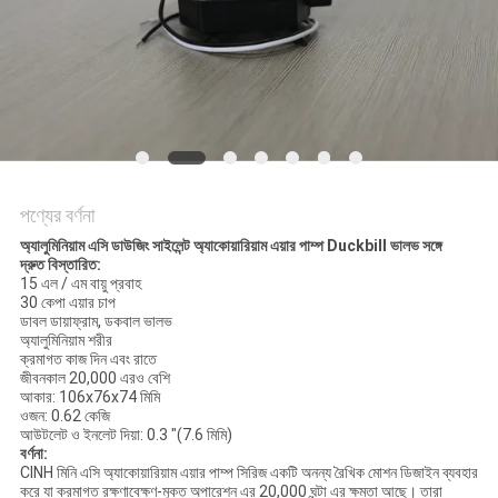
পণ্যের বর্ণনা
অ্যালুমিনিয়াম এসি ডাউজিং সাইলেন্ট অ্যাকোয়ারিয়াম এয়ার পাম্প Duckbill ভালভ সঙ্গে
দ্রুত বিস্তারিত:
15 এল / এম বায়ু প্রবাহ
30 কেপা এয়ার চাপ
ডাবল ডায়াফ্রাম, ডকবাল ভালভ
অ্যালুমিনিয়াম শরীর
ক্রমাগত কাজ দিন এবং রাতে
জীবনকাল 20,000 এরও বেশি
আকার: 106x76x74 মিমি
ওজন: 0.62 কেজি
আউটলেট ও ​​ইনলেট দিয়া: 0.3 "(7.6 মিমি)
বর্ণনা:
CINH মিনি এসি অ্যাকোয়ারিয়াম এয়ার পাম্প সিরিজ একটি অনন্য রৈখিক মোশন ডিজাইন ব্যবহার
করে যা ক্রমাগত রক্ষণাবেক্ষণ-মুক্ত অপারেশন এর 20,000 ঘন্টা এর ক্ষমতা আছে।
তারা