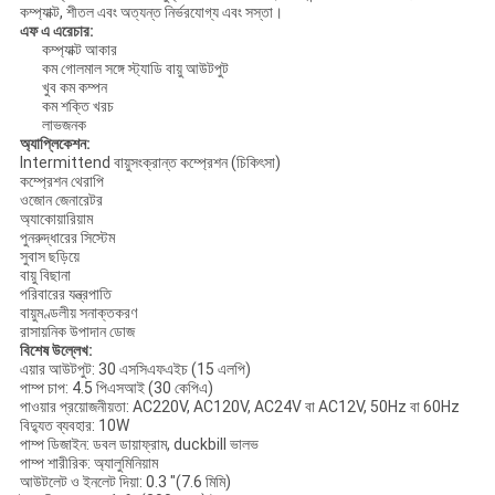
কম্প্যাক্ট, শীতল এবং অত্যন্ত নির্ভরযোগ্য এবং সস্তা।
এফ
এ
এরেচার:
কম্প্যাক্ট আকার
কম গোলমাল সঙ্গে স্ট্যাডি বায়ু আউটপুট
খুব কম কম্পন
কম শক্তি খরচ
লাভজনক
অ্যাপ্লিকেশন:
Intermittend বায়ুসংক্রান্ত কম্প্রেশন (চিকিৎসা)
কম্প্রেশন থেরাপি
ওজোন জেনারেটর
অ্যাকোয়ারিয়াম
পুনরুদ্ধারের সিস্টেম
সুবাস ছড়িয়ে
বায়ু বিছানা
পরিবারের যন্ত্রপাতি
বায়ুমণ্ডলীয় সনাক্তকরণ
রাসায়নিক উপাদান ডোজ
বিশেষ উল্লেখ:
এয়ার আউটপুট: 30 এসসিএফএইচ (15 এলপি)
পাম্প চাপ: 4.5 পিএসআই (30 কেপিএ)
পাওয়ার প্রয়োজনীয়তা: AC220V, AC120V, AC24V বা AC12V, 50Hz বা 60Hz
বিদ্যুত ব্যবহার: 10W
পাম্প ডিজাইন: ডবল ডায়াফ্রাম, duckbill ভালভ
পাম্প শারীরিক: অ্যালুমিনিয়াম
আউটলেট ও ​​ইনলেট দিয়া: 0.3 "(7.6 মিমি)