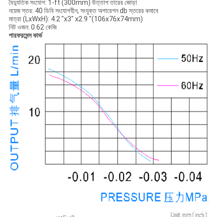
বৈদ্যুতিক সংযোগ: 1-ft (300mm) উত্তাপ তারের জোড়া
নয়েজ স্তর: 40 ডিবি সংযোগহীন, সংযুক্ত অপারেশন db স্তরের কমাবে
মাত্রা (LxWxH): 4.2 "x3" x2.9 "(106x76x74mm)
নিট ওজন: 0.62 কেজি
পারফরমেন্স কার্ভ