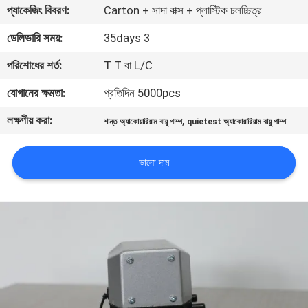
প্যাকেজিং বিবরণ:
Carton + সাদা বাক্স + প্লাস্টিক চলচ্চিত্র
নিয়ন্ত্রণ
ডেলিভারি সময়:
35days 3
যোগাযোগ
পরিশোধের শর্ত:
T T বা L/C
করুন
যোগানের ক্ষমতা:
প্রতিদিন 5000pcs
লক্ষণীয় করা:
,
শান্ত অ্যাকোয়ারিয়াম বায়ু পাম্প
quietest অ্যাকোয়ারিয়াম বায়ু পাম্প
খবর
ভালো দাম
সাইট
ম্যাপ
PRIVACY
POLICY