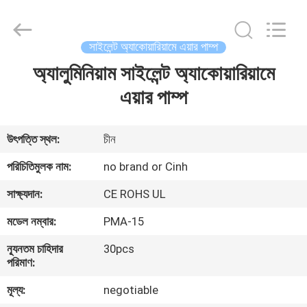
2026
Cinh
group
co.,limited.
All
সাইলেন্ট অ্যাকোয়ারিয়ামে এয়ার পাম্প
Rights
Reserved.
অ্যালুমিনিয়াম সাইলেন্ট অ্যাকোয়ারিয়ামে
বাড়ি
এয়ার পাম্প
পণ্য
উৎপত্তি স্থল:
চীন
আমাদের
পরিচিতিমুলক নাম:
no brand or Cinh
সম্পর্কে
সাক্ষ্যদান:
CE ROHS UL
মডেল নম্বার:
PMA-15
কারখানা
ন্যূনতম চাহিদার
30pcs
ভ্রমণ
পরিমাণ:
মূল্য:
negotiable
মান