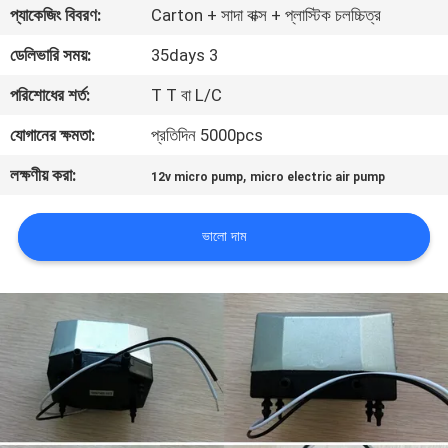
প্যাকেজিং বিবরণ:
Carton + সাদা বাক্স + প্লাস্টিক চলচ্চিত্র
নিয়ন্ত্রণ
ডেলিভারি সময়:
35days 3
যোগাযোগ
পরিশোধের শর্ত:
T T বা L/C
করুন
যোগানের ক্ষমতা:
প্রতিদিন 5000pcs
লক্ষণীয় করা:
,
12v micro pump
micro electric air pump
খবর
ভালো দাম
সাইট
ম্যাপ
PRIVACY
POLICY