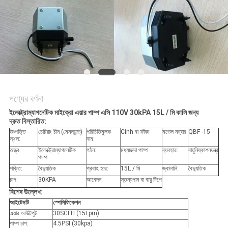
পণ্যের বর্ণনা
ইলেক্ট্রোম্যাগনেটিক মাইক্রো এয়ার পাম্প এসি 110V 30kPA 15L / মি কালি জন্য
দ্রুত বিস্তারিত:
উৎপত্তি
চেচিয়াং চীন (মেনল্যান্ড)
পরিচিতিমুলক
Cinh বা ফাঁকা
মডেল নম্বার:
QBF -15
স্থল:
নাম:
তত্ত্ব:
ইলেক্ট্রোম্যাগনেটিক
গঠন:
মধ্যচ্ছদা পাম্প
ব্যবহার:
বায়ুনিষ্কাশনযন্ত্র
পাম্প
শক্তি:
বৈদ্যুতিক
প্রবাহ হার:
15L / মি
জ্বালানি:
বৈদ্যুতিক
চাপ:
30KPA
আবেদন:
স্তন্যপান বা বায়ু টিপে
বিশেষ উল্লেখ:
আইটেমটি
স্পেসিফিকেশন
এয়ার আউটপুট:
30SCFH (15Lpm)
পাম্প চাপ:
4.5PSI (30kpa)