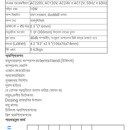
পাওয়ার প্রয়োজনীয়তা:
AC220V, AC120V, AC24V বা AC12V, 50Hz বা 60Hz
শক্তি খরচ:
10W
পাম্প ডিজাইন:
ডাবল মধ্যচ্ছদা, duckbill ভালভ
পাম্প দেহ:
অ্যালুমিনিয়াম
আউটলেট ও ​​খাঁড়ি দিয়া:
0.3 "(7.6mm)
বৈদ্যুতিক সংযোগ:
1 ফুট (300mm) উত্তাপ তারের যুগল
শব্দ স্তর:
40db সম্পর্কহীন, সংযুক্ত অপারেশন ডিবি মাত্রা কমাতে হবে
মাত্রা (LxWxH):
4.2 "X3" x2.9 "(106x76x74mm)
নিট ওজন:
0.62kgs
অ্যাপ্লিকেশন:
বায়ুসংক্রান্ত কম্প্রেশন intermittend (চিকিৎসা)
কম্প্রেশন থেরাপি
ওজোন জেনারেটরের
অ্যাকোয়ারিয়াম
পুনরুদ্ধার সিস্টেম
সুবাস ছড়িয়ে
যে তোশক প্রভৃতিতে বাতাস ভরিয়া ফোলন হয়
বায়ুমণ্ডলীয় ডিটেকশন
Dosing রাসায়নিক উপাদান
বায়ু কাপড়
চিকিৎসা অ্যাপ্লিকেশনের
শিল্প অ্যাপ্লিকেশনের
পারফরমেন্স কার্ভ