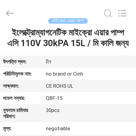
2026
Cinh
group
co.,limited.
All
মাইক্রো এয়ার পাম্প
Rights
Reserved.
ইলেক্ট্রোম্যাগনেটিক মাইক্রো এয়ার পাম্প
বাড়ি
এসি 110V 30kPA 15L / মি কালি জন্য
পণ্য
উৎপত্তি স্থল:
চীন
আমাদের
পরিচিতিমুলক নাম:
no brand or Cinh
সম্পর্কে
সাক্ষ্যদান:
CE ROHS UL
মডেল নম্বার:
QBF-15
কারখানা
ন্যূনতম চাহিদার
30pcs
ভ্রমণ
পরিমাণ:
মূল্য:
negotiable
মান