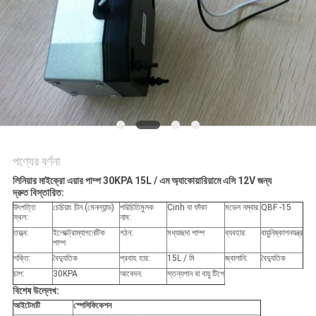
পণ্যের বর্ণনা
লিনিয়ার মাইক্রো এয়ার পাম্প 30KPA 15L / এম অ্যাকোয়ারিয়ামে এসি 12V জন্য
দ্রুত বিস্তারিত:
উৎপত্তি
চেচিয়াং চীন (মেনল্যান্ড)
পরিচিতিমুলক
Cinh বা ফাঁকা
মডেল নম্বার:
QBF -15
স্থল:
নাম:
তত্ত্ব:
ইলেক্ট্রোম্যাগনেটিক
গঠন:
মধ্যচ্ছদা পাম্প
ব্যবহার:
বায়ুনিষ্কাশনযন্ত্র
পাম্প
শক্তি:
বৈদ্যুতিক
প্রবাহ হার:
15L / মি
জ্বালানি:
বৈদ্যুতিক
চাপ:
30KPA
আবেদন:
স্তন্যপান বা বায়ু টিপে
বিশেষ উল্লেখ:
আইটেমটি
স্পেসিফিকেশন