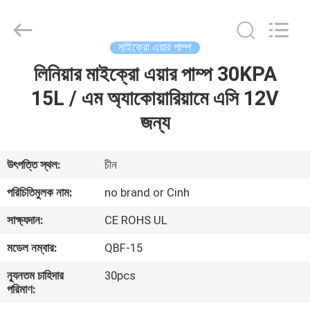
2026
Cinh
group
co.,limited.
All
মাইক্রো এয়ার পাম্প
Rights
Reserved.
লিনিয়ার মাইক্রো এয়ার পাম্প 30KPA
বাড়ি
15L / এম অ্যাকোয়ারিয়ামে এসি 12V
পণ্য
জন্য
আমাদের
উৎপত্তি স্থল:
চীন
সম্পর্কে
পরিচিতিমুলক নাম:
no brand or Cinh
সাক্ষ্যদান:
CE ROHS UL
কারখানা
মডেল নম্বার:
QBF-15
ভ্রমণ
ন্যূনতম চাহিদার
30pcs
পরিমাণ:
মান