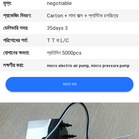
মূল্য:
negotiable
নিয়ন্ত্রণ
প্যাকেজিং বিবরণ:
Carton + সাদা বাক্স + প্লাস্টিক চলচ্চিত্র
যোগাযোগ
ডেলিভারি সময়:
35days 3
করুন
পরিশোধের শর্ত:
T T বা L/C
যোগানের ক্ষমতা:
প্রতিদিন 5000pcs
খবর
লক্ষণীয় করা:
,
micro electric air pump
micro pressure pump
সাইট
ভালো দাম
ম্যাপ
PRIVACY
POLICY