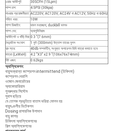
এয়ার আউটপুট:
30SCFH (15Lpm)
পাম্প চাপ:
4.5PSI (30kpa)
পাওয়ার প্রয়োজনীয়তা:
AC220V, AC120V, AC24V বা AC12V, 50Hz বা 60Hz
শক্তি খরচ:
10W
পাম্প ডিজাইন:
ডাবল মধ্যচ্ছদা, duckbill ভালভ
পাম্প দেহ:
অ্যালুমিনিয়াম
আউটলেট ও ​​খাঁড়ি দিয়া:
0.3 "(7.6mm)
বৈদ্যুতিক সংযোগ:
1 ফুট (300mm) উত্তাপ তারের যুগল
শব্দ স্তর:
40db সম্পর্কহীন, সংযুক্ত অপারেশন ডিবি মাত্রা কমাতে হবে
মাত্রা (LxWxH):
4.2 "X3" x2.9 "(106x76x74mm)
নিট ওজন:
0.62kgs
অ্যাপ্লিকেশন:
বায়ুসংক্রান্ত কম্প্রেশন intermittend (চিকিৎসা)
কম্প্রেশন থেরাপি
ওজোন জেনারেটরের
অ্যাকোয়ারিয়াম
পুনরুদ্ধার সিস্টেম
সুবাস ছড়িয়ে
যে তোশক প্রভৃতিতে বাতাস ভরিয়া ফোলন হয়
বায়ুমণ্ডলীয় ডিটেকশন
Dosing রাসায়নিক উপাদান
বায়ু কাপড়
চিকিৎসা অ্যাপ্লিকেশনের
শিল্প অ্যাপ্লিকেশনের