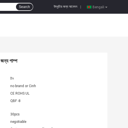
উদ্ধৃতির জন্য আবেদন
Search
|
Bengali
 জন্য পাম্প
চীন
no brand or Cinh
CE ROHS UL
QBF -8
30pcs
negotiable