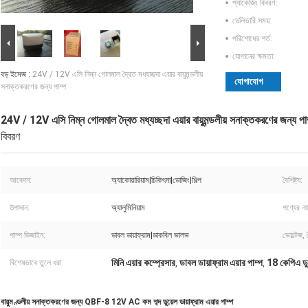
প্যাকেজিং বিবরণ:
ডেলিভারি সময়:
পরিশোধের শর্ত:
যোগানের ক্ষমতা:
বড় ইমেজ :
24V / 12V এসি নিম্ন গোলমাল দ্বৈত মধ্যচ্ছদা এয়ার বায়ুমন্ডলীয়
যোগাযোগ
সনাক্তকরণের জন্য পাম্প
24V / 12V এসি নিম্ন গোলমাল দ্বৈত মধ্যচ্ছদা এয়ার বায়ুমন্ডলীয় সনাক্তকরণের জন্য পা
বিবরণ
আবেদন:
অ্যাকোয়ারিয়াম|চিকিৎসা|ডোজিং|শিল্প
বৈশিষ্ট্য:
উপাদান:
অ্যালুমিনিয়াম
পণ্যের না
পাম্প ডিজাইন:
ডাবল ডায়াফ্রাম|ডাকবিল ভালভ
ভোল্টেজ,
মিনি এয়ার কম্প্রেসার
ডাবল ডায়াফ্রাম এয়ার পাম্প
18 কেপিএ ডুয়
বিশেষভাবে তুলে ধরা:
,
,
বায়ুমণ্ডলীয় সনাক্তকরণের জন্য QBF-8 12V AC কম শব্দ ডুয়েল ডায়াফ্রাম এয়ার পাম্প