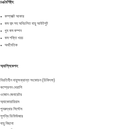
চ
e
বৈশিষ্ট্য:
কম্প্যাক্ট আকার
কম শব্দ সহ অবিচলিত বায়ু আউটপুট
খুব কম কম্পন
কম শক্তি খরচ
অর্থনৈতিক
অ্যাপ্লিকেশন:
বিরতিহীন বায়ুসংক্রান্ত সংকোচন (চিকিৎসা)
কম্প্রেশন থেরাপি
ওজোন জেনারেটর
অ্যাকোয়ারিয়াম
পুনরুদ্ধার সিস্টেম
সুগন্ধি ডিফিউজার
বায়ু বিছানা