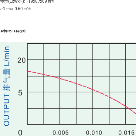
মাত্রা(LxWxH): 119x87x69 মিমি
নেট ওজন: 0.60 কেজি
কর্মক্ষমতা বক্ররেখা