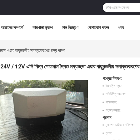
আমাদের সম্পর্কে
কারখানা ভ্রমণ
মান নিয়ন্ত্রণ
যোগাযোগ করুন
খবর
া এয়ার বায়ুমন্ডলীয় সনাক্তকরণের জন্য পাম্প
24V / 12V এসি নিম্ন গোলমাল দ্বৈত মধ্যচ্ছদা এয়ার বায়ুমন্ডলীয় সনাক্তকরণের
পণ্যের বিবরণ:
উৎপত্তি স্থল:
পরিচিতিমুলক নাম:
সাক্ষ্যদান:
মডেল নম্বার:
প্রদান:
ন্যূনতম চাহিদার পরিমাণ:
মূল্য: