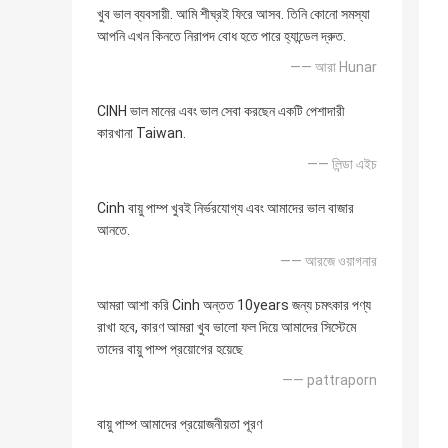
খুব ভাল ব্যবসায়ী. আমি শীঘ্রই ফিরে আসব. তিনি কোনো সমস্যা
আপনি এখন কিনতে নিরাপদ বোধ হতে পারে হ্যান্ডেল দ্রুত.
—— আরা Hunar
CINH ভাল মানের এবং ভাল সেবা করছেন একটি পেশাদারী
কারখানা Taiwan.
—— লিন্ডা এইচ
Cinh বায়ু পাম্প খুবই নির্ভরযোগ্য এবং আমাদের ভাল বাজার
আনতে.
—— আরজে ওয়াগনার
আমরা আশা করি Cinh অন্তত 10years জন্য চমৎকার পণ্য
রাখা হবে, কারণ আমরা খুব ভালো ফল দিয়ে আমাদের সিস্টেমে
তাদের বায়ু পাম্প প্রয়োগের হয়েছে
—— pattraporn
বায়ু পাম্প আমাদের প্রয়োজনীয়তা পূরণ