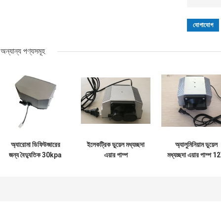
অন্যান্য পণ্যসমূহ
অ্যারোমা ডিফিউজারের
ইলেকট্রিক ডুয়েল মধ্যচ্ছদা
অ্যালুমিনিয়াম ডুয়েল
জন্য বৈদ্যুতিক 30kpa
এয়ার পাম্প
মধ্যচ্ছদা এয়ার পাম্প 1
15L/M মেমব্রেন এয়ার
পাম্প