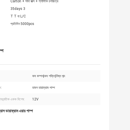
Carton + সাদা বাক্স + প্লাস্টিক চলচ্চিত্র
35days 3
T T বা L/C
প্রতিদিন 5000pcs
ম্প
কম কম্পন|কম শক্তি|নিম্ন শব্দ
ম:
ডাবল ডায়াফ্রাম পাম্প
 বৈদ্যুতিক একক বিশেষ:
12V
াল ডায়াফ্রাম এয়ার পাম্প