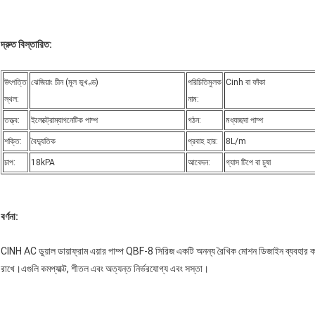
দ্রুত বিস্তারিত:
উৎপত্তি
ঝেজিয়াং চীন (মূল ভূখণ্ড)
পরিচিতিমুলক
Cinh বা ফাঁকা
স্থল:
নাম:
তত্ত্ব:
ইলেক্ট্রোম্যাগনেটিক পাম্প
গঠন:
মধ্যচ্ছদা পাম্প
শক্তি:
বৈদ্যুতিক
প্রবাহ হার:
8L/m
চাপ:
18kPA
আবেদন:
গ্যাস টিপে বা চুষা
বর্ণনা:
CINH AC ডুয়াল ডায়াফ্রাম এয়ার পাম্প QBF-8 সিরিজ একটি অনন্য রৈখিক মোশন ডিজাইন ব্যবহার করে
রাখে।এগুলি কমপ্যাক্ট, শীতল এবং অত্যন্ত নির্ভরযোগ্য এবং সস্তা।