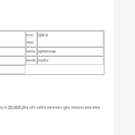
মডেল
QBF-8
নম্বার:
ব্যবহার:
বায়ুনিষ্কাশনযন্ত্র
জ্বালানি:
বৈদ্যুতিক
 যা 20,000 ঘন্টার বেশি একটানা রক্ষণাবেক্ষণ-মুক্ত অপারেশন করার ক্ষমতা