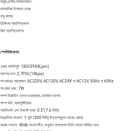
বায়ুমণ্ডলীয় সনাক্তকরণ
রাসায়নিক উপাদান ডোজ
বায়ু কাপড়
চিকিৎসা অ্যাপ্লিকেশন
শিল্প অ্যাপ্লিকেশন
স্পেসিফিকেশন:
এয়ার আউটপুট: 18SCFH(8Lpm)
পাম্পের চাপ: 2.7PSI (18kpa)
পাওয়ারের প্রয়োজন: AC220V, AC120V, AC24V বা AC12V, 50Hz বা 60Hz
পাওয়ার খরচ: 7W
পাম্প ডিজাইন: ডাবল ডায়াফ্রাম, ডাকবিল ভালভ
পাম্প বডি: অ্যালুমিনিয়াম
আউটলেট এবং ইনলেট ডায়া: 0.3"(7.6 মিমি)
বৈদ্যুতিক সংযোগ: 1-ফুট (300 মিমি) উত্তাপযুক্ত তারের জোড়া
নয়েজ লেভেল: 40db সংযোগহীন, সংযুক্ত অপারেশন ডিবি লেভেল কমিয়ে দেবে