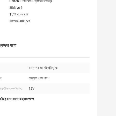
Carton + সাদা বাক্স + প্লাস্টিক চলচ্চিত্র
35days 3
T / টি বা এল / সি
প্রতিদিন 5000pcs
চ্ছদা পাম্প
কম কম্পন|কম শক্তি|নিম্ন শব্দ
ম:
মাইক্রো এয়ার পাম্প
 বৈদ্যুতিক একক বিশেষ:
12V
াইক্রো ডাবল ডায়াফ্রাম পাম্প