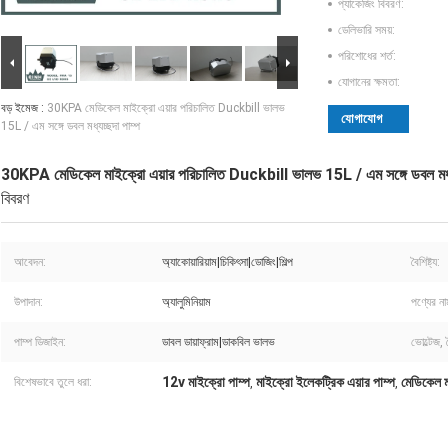
প্যাকেজিং বিবরণ:
ডেলিভারি সময়:
পরিশোধের শর্ত:
যোগানের ক্ষমতা:
বড় ইমেজ :
30KPA মেডিকেল মাইক্রো এয়ার পরিচালিত Duckbill ভালভ
যোগাযোগ
15L / এম সঙ্গে ডবল মধ্যচ্ছদা পাম্প
30KPA মেডিকেল মাইক্রো এয়ার পরিচালিত Duckbill ভালভ 15L / এম সঙ্গে ডবল মধ্য
বিবরণ
আবেদন:
অ্যাকোয়ারিয়াম|চিকিৎসা|ডোজিং|শিল্প
বৈশিষ্ট্য:
উপাদান:
অ্যালুমিনিয়াম
পণ্যের না
পাম্প ডিজাইন:
ডাবল ডায়াফ্রাম|ডাকবিল ভালভ
ভোল্টেজ,
12v মাইক্রো পাম্প
মাইক্রো ইলেকট্রিক এয়ার পাম্প
মেডিকেল ম
বিশেষভাবে তুলে ধরা:
,
,