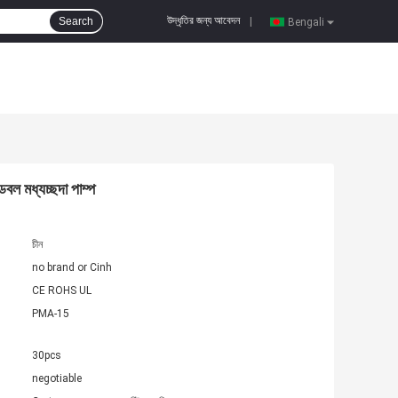
উদ্ধৃতির জন্য আবেদন
Search
|
Bengali
ল মধ্যচ্ছদা পাম্প
চীন
no brand or Cinh
CE ROHS UL
PMA-15
30pcs
negotiable