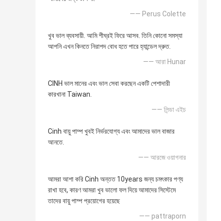
—— Perus Colette
খুব ভাল ব্যবসায়ী. আমি শীঘ্রই ফিরে আসব. তিনি কোনো সমস্যা
আপনি এখন কিনতে নিরাপদ বোধ হতে পারে হ্যান্ডেল দ্রুত.
—— আরা Hunar
CINH ভাল মানের এবং ভাল সেবা করছেন একটি পেশাদারী
কারখানা Taiwan.
—— লিন্ডা এইচ
Cinh বায়ু পাম্প খুবই নির্ভরযোগ্য এবং আমাদের ভাল বাজার
আনতে.
—— আরজে ওয়াগনার
আমরা আশা করি Cinh অন্তত 10years জন্য চমৎকার পণ্য
রাখা হবে, কারণ আমরা খুব ভালো ফল দিয়ে আমাদের সিস্টেমে
তাদের বায়ু পাম্প প্রয়োগের হয়েছে
—— pattraporn