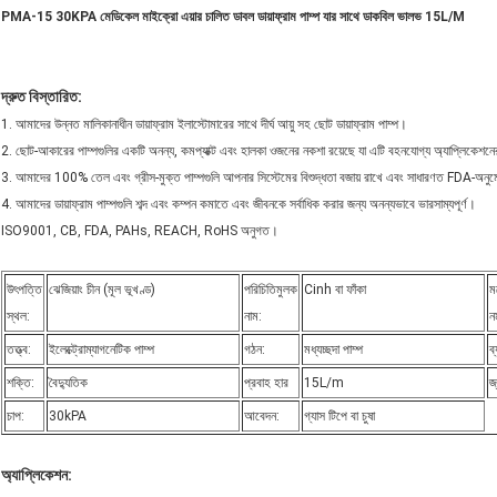
PMA-15 30KPA মেডিকেল মাইক্রো এয়ার চালিত ডাবল ডায়াফ্রাম পাম্প যার সাথে ডাকবিল ভালভ 15L/M
দ্রুত বিস্তারিত:
1. আমাদের উন্নত মালিকানাধীন ডায়াফ্রাম ইলাস্টোমারের সাথে দীর্ঘ আয়ু সহ ছোট ডায়াফ্রাম পাম্প।
2. ছোট-আকারের পাম্পগুলির একটি অনন্য, কমপ্যাক্ট এবং হালকা ওজনের নকশা রয়েছে যা এটি বহনযোগ্য অ্যাপ্লিকেশ
3. আমাদের 100% তেল এবং গ্রীস-মুক্ত পাম্পগুলি আপনার সিস্টেমের বিশুদ্ধতা বজায় রাখে এবং সাধারণত FDA-অনুমো
4. আমাদের ডায়াফ্রাম পাম্পগুলি শব্দ এবং কম্পন কমাতে এবং জীবনকে সর্বাধিক করার জন্য অনন্যভাবে ভারসাম্যপূর্ণ।
ISO9001, CB, FDA, PAHs, REACH, RoHS অনুগত।
উৎপত্তি
ঝেজিয়াং চীন (মূল ভূখণ্ড)
পরিচিতিমুলক
Cinh বা ফাঁকা
ম
স্থল:
নাম:
ন
তত্ত্ব:
ইলেক্ট্রোম্যাগনেটিক পাম্প
গঠন:
মধ্যচ্ছদা পাম্প
ব
শক্তি:
বৈদ্যুতিক
প্রবাহ হার
15L/m
জ
চাপ:
30kPA
আবেদন:
গ্যাস টিপে বা চুষা
অ্যাপ্লিকেশন: