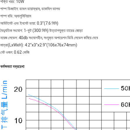
শক্তি খরচ: 10W
পাম্প ডিজাইন: ডাবল ডায়াফ্রাম, ডাকবিল ভালভ
পাম্প বডি: অ্যালুমিনিয়াম
আউটলেট এবং ইনলেট ডায়া: 0.3"(7.6 মিমি)
বৈদ্যুতিক সংযোগ: 1-ফুট (300 মিমি) উত্তাপযুক্ত তারের জোড়া
নয়েজ লেভেল: 40db সংযোগহীন, সংযুক্ত অপারেশন ডিবি লেভেল কমিয়ে দেবে
মাত্রা(LxWxH): 4.2"x3"x2.9"(106x76x74mm)
নেট ওজন: 0.62 কেজি
কর্মক্ষমতা বক্ররেখা