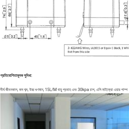
প্রতিযোগিতামূলক সুবিধা:
দীর্ঘ জীবনকাল, কম শব্দ, উচ্চ গুণমান, 15L/M বায়ু প্রবাহ এবং 30kpa চাপ, এসি মাইক্রো এয়ার পাম্প