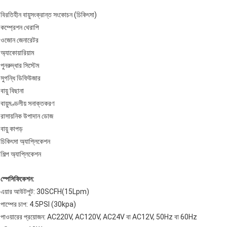
বিরতিহীন বায়ুসংক্রান্ত সংকোচন (চিকিৎসা)
কম্প্রেশন থেরাপি
ওজোন জেনারেটর
অ্যাকোয়ারিয়াম
পুনরুদ্ধার সিস্টেম
সুগন্ধি ডিফিউজার
বায়ু বিছানা
বায়ুমণ্ডলীয় সনাক্তকরণ
রাসায়নিক উপাদান ডোজ
বায়ু কাপড়
চিকিৎসা অ্যাপ্লিকেশন
শিল্প অ্যাপ্লিকেশন
স্পেসিফিকেশন:
এয়ার আউটপুট: 30SCFH(15Lpm)
পাম্পের চাপ: 4.5PSI (30kpa)
পাওয়ারের প্রয়োজন: AC220V, AC120V, AC24V বা AC12V, 50Hz বা 60Hz