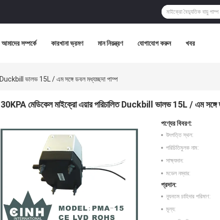
আমাদের সম্পর্কে
কারখানা ভ্রমণ
মান নিয়ন্ত্রণ
যোগাযোগ করুন
খবর
uckbill ভালভ 15L / এম সঙ্গে ডবল মধ্যচ্ছদা পাম্প
30KPA মেডিকেল মাইক্রো এয়ার পরিচালিত Duckbill ভালভ 15L / এম সঙ্গে ডব
পণ্যের বিবরণ:
উৎপত্তি স্থল:
পরিচিতিমুলক নাম:
সাক্ষ্যদান:
মডেল নম্বার:
প্রদান:
ন্যূনতম চাহিদার পরিমাণ:
মূল্য: