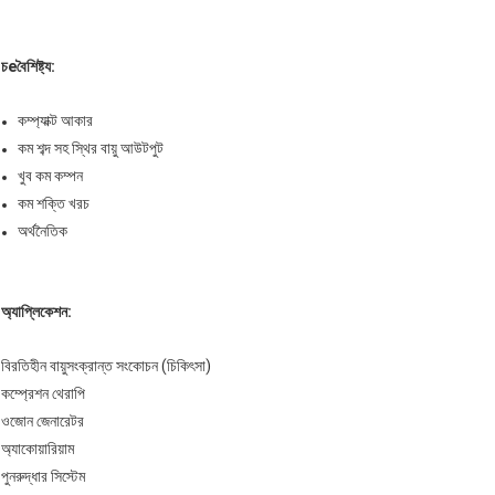
চ
e
বৈশিষ্ট্য:
কম্প্যাক্ট আকার
কম শব্দ সহ স্থির বায়ু আউটপুট
খুব কম কম্পন
কম শক্তি খরচ
অর্থনৈতিক
অ্যাপ্লিকেশন:
বিরতিহীন বায়ুসংক্রান্ত সংকোচন (চিকিৎসা)
কম্প্রেশন থেরাপি
ওজোন জেনারেটর
অ্যাকোয়ারিয়াম
পুনরুদ্ধার সিস্টেম