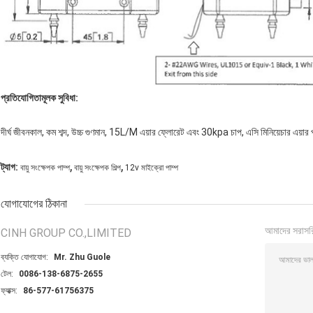
প্রতিযোগিতামূলক সুবিধা:
দীর্ঘ জীবনকাল, কম শব্দ, উচ্চ গুণমান, 15L/M এয়ার ফ্লোরেট এবং 30kpa চাপ, এসি মিনিয়েচার এয়ার প
,
,
ট্যাগ:
বায়ু সংক্ষেপক পাম্প
বায়ু সংক্ষেপক শিল্প
12v মাইক্রো পাম্প
যোগাযোগের ঠিকানা
আমাদের সরাসর
CINH GROUP CO.,LIMITED
ব্যক্তি যোগাযোগ:
Mr. Zhu Guole
টেল:
0086-138-6875-2655
ফ্যাক্স:
86-577-61756375