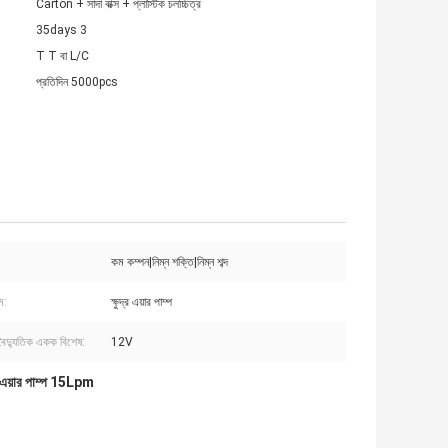
Carton + সাদা বাক্স + প্লাস্টিক চলচ্চিত্র
35days 3
T T বা L/C
প্রতিদিন 5000pcs
কম কম্পন|নিম্ন শক্তি|নিম্ন শব্দ
ম:
ক্ষুদ্র এয়ার পাম্প
 বৈদ্যুতিক একক বিশেষ:
12V
র এয়ার পাম্প 15Lpm