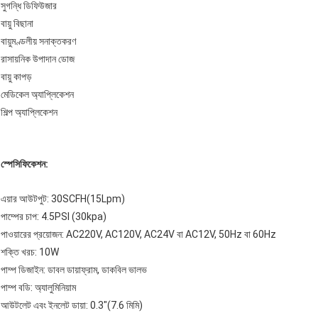
সুগন্ধি ডিফিউজার
বায়ু বিছানা
বায়ুমণ্ডলীয় সনাক্তকরণ
রাসায়নিক উপাদান ডোজ
বায়ু কাপড়
মেডিকেল অ্যাপ্লিকেশন
শিল্প অ্যাপ্লিকেশন
স্পেসিফিকেশন:
এয়ার আউটপুট: 30SCFH(15Lpm)
পাম্পের চাপ: 4.5PSI (30kpa)
পাওয়ারের প্রয়োজন: AC220V, AC120V, AC24V বা AC12V, 50Hz বা 60Hz
শক্তি খরচ: 10W
পাম্প ডিজাইন: ডাবল ডায়াফ্রাম, ডাকবিল ভালভ
পাম্প বডি: অ্যালুমিনিয়াম
আউটলেট এবং ইনলেট ডায়া: 0.3"(7.6 মিমি)