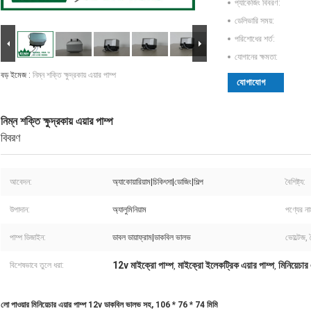
প্যাকেজিং বিবরণ:
ডেলিভারি সময়:
পরিশোধের শর্ত:
যোগানের ক্ষমতা:
বড় ইমেজ :
নিম্ন শক্তি ক্ষুদ্রকায় এয়ার পাম্প
যোগাযোগ
নিম্ন শক্তি ক্ষুদ্রকায় এয়ার পাম্প
বিবরণ
আবেদন:
অ্যাকোয়ারিয়াম|চিকিৎসা|ডোজিং|শিল্প
বৈশিষ্ট্য:
উপাদান:
অ্যালুমিনিয়াম
পণ্যের না
পাম্প ডিজাইন:
ডাবল ডায়াফ্রাম|ডাকবিল ভালভ
ভোল্টেজ,
12v মাইক্রো পাম্প
মাইক্রো ইলেকট্রিক এয়ার পাম্প
মিনিয়েচা
বিশেষভাবে তুলে ধরা:
,
,
লো পাওয়ার মিনিয়েচার এয়ার পাম্প 12v ডাকবিল ভালভ সহ, 106 * 76 * 74 মিমি