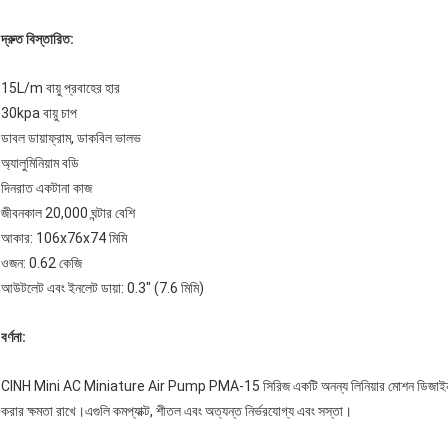
দ্রুত বিস্তারিত:
15L/m বায়ু প্রবাহের হার
30kpa বায়ু চাপ
ডাবল ডায়াফ্রাম, ডাকবিল ভালভ
অ্যালুমিনিয়াম বডি
দিনরাত একটানা কাজ
জীবনকাল 20,000 ঘন্টার বেশি
আকার: 106x76x74 মিমি
ওজন: 0.62 কেজি
আউটলেট এবং ইনলেট ডায়া: 0.3" (7.6 মিমি)
বর্ণনা:
CINH Mini AC Miniature Air Pump PMA-15 সিরিজ একটি অনন্য লিনিয়ার মোশন ডিজাইন ব্যবহা
করার ক্ষমতা রাখে।এগুলি কমপ্যাক্ট, শীতল এবং অত্যন্ত নির্ভরযোগ্য এবং সস্তা।