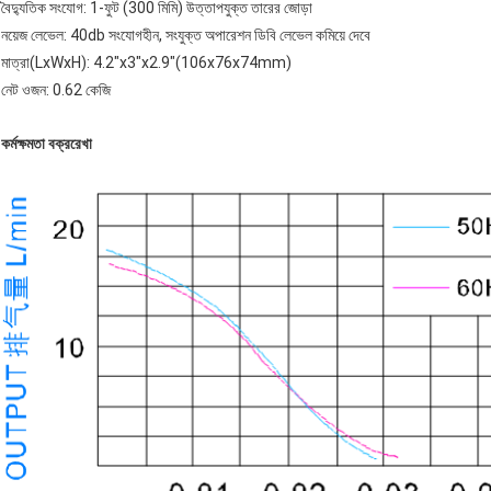
বৈদ্যুতিক সংযোগ: 1-ফুট (300 মিমি) উত্তাপযুক্ত তারের জোড়া
নয়েজ লেভেল: 40db সংযোগহীন, সংযুক্ত অপারেশন ডিবি লেভেল কমিয়ে দেবে
মাত্রা(LxWxH): 4.2"x3"x2.9"(106x76x74mm)
নেট ওজন: 0.62 কেজি
কর্মক্ষমতা বক্ররেখা