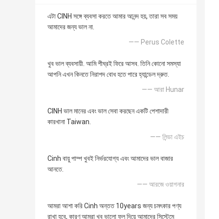
এটা CINH সঙ্গে ব্যবসা করতে আমার আনন্দ হয়, তারা সব সময়
আমাদের জন্য ভাল না.
—— Perus Colette
খুব ভাল ব্যবসায়ী. আমি শীঘ্রই ফিরে আসব. তিনি কোনো সমস্যা
আপনি এখন কিনতে নিরাপদ বোধ হতে পারে হ্যান্ডেল দ্রুত.
—— আরা Hunar
CINH ভাল মানের এবং ভাল সেবা করছেন একটি পেশাদারী
কারখানা Taiwan.
—— লিন্ডা এইচ
Cinh বায়ু পাম্প খুবই নির্ভরযোগ্য এবং আমাদের ভাল বাজার
আনতে.
—— আরজে ওয়াগনার
আমরা আশা করি Cinh অন্তত 10years জন্য চমৎকার পণ্য
রাখা হবে, কারণ আমরা খুব ভালো ফল দিয়ে আমাদের সিস্টেমে